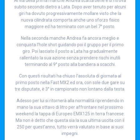
Al via della prima manche Andrea scatta bene e si ritrova
subito secondo dietro a Lata. Dopo aver tenuto per alcuni
giri ha dovuto progressivamente mollare visto che la
nuova cilindrata comporta anche uno sforzo fisico
maggiore ed ha terminato con un bel 7° posto.
Nella seconda manche Andrea fa ancora meglio e
conquista l’hole shot guidando poi il gruppo per il primo
giro. Poi lasciato il posto a Lata ha gradualmente
rallentato la sua azione senza prendere rischi inutili
terminando al 9° posto alla bandiera a scacchi.
Con questi risultati ha chiuso l’assoluta di giornata al
primo posto nella Fast MX2 ed ora, con sole due gare su
tre disputate, è 3° in campionato non lontano dalla testa.
Adesso per lui si ritornerà alla normalità riprendendo in
mano la sua ottavo di litro per affrontare nel prossimo
weekend la tappa di Europeo EMX125 in terra francese.
Ma non è detto che questa sia la sua ultima uscita con il
250 per quest’anno, tutto verrà valutato in base ai suoi
impegni.