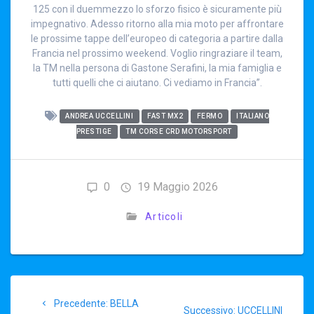
125 con il duemmezzo lo sforzo fisico è sicuramente più
impegnativo. Adesso ritorno alla mia moto per affrontare
le prossime tappe dell’europeo di categoria a partire dalla
Francia nel prossimo weekend. Voglio ringraziare il team,
la TM nella persona di Gastone Serafini, la mia famiglia e
tutti quelli che ci aiutano. Ci vediamo in Francia”.
ANDREA UCCELLINI
FAST MX2
FERMO
ITALIANO
PRESTIGE
TM CORSE CRD MOTORSPORT
0
19 Maggio 2026
Articoli
Navigazione
Articolo
Precedente:
BELLA
Articolo
Successivo:
UCCELLINI