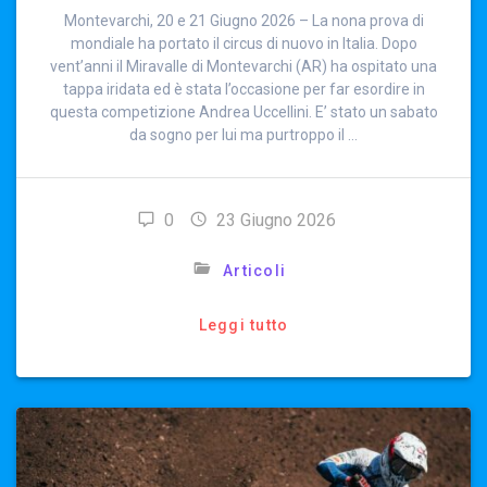
Montevarchi, 20 e 21 Giugno 2026 – La nona prova di
mondiale ha portato il circus di nuovo in Italia. Dopo
vent’anni il Miravalle di Montevarchi (AR) ha ospitato una
tappa iridata ed è stata l’occasione per far esordire in
questa competizione Andrea Uccellini. E’ stato un sabato
da sogno per lui ma purtroppo il …
0
23 Giugno 2026
Articoli
Leggi tutto