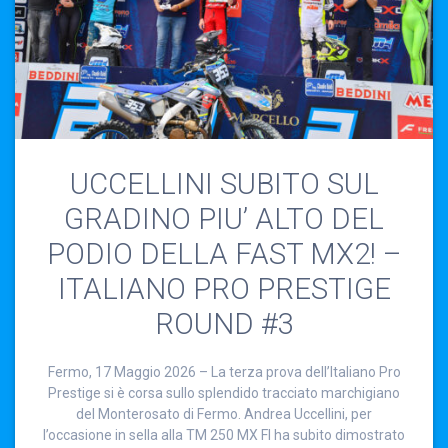
UCCELLINI SUBITO SUL
GRADINO PIU’ ALTO DEL
PODIO DELLA FAST MX2! –
ITALIANO PRO PRESTIGE
ROUND #3
Fermo, 17 Maggio 2026 – La terza prova dell’Italiano Pro
Prestige si è corsa sullo splendido tracciato marchigiano
del Monterosato di Fermo. Andrea Uccellini, per
l’occasione in sella alla TM 250 MX FI ha subito dimostrato