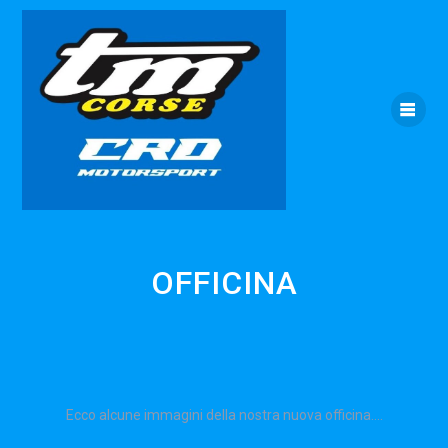
Skip
to
content
OFFICINA
Ecco alcune immagini della nostra nuova officina….