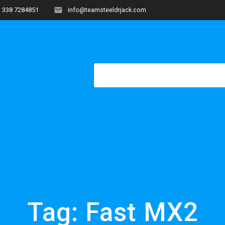
338 7284851
info@teamsteeldrjack.com
HOME
COME NASCE?
OF
Tag:
Fast MX2