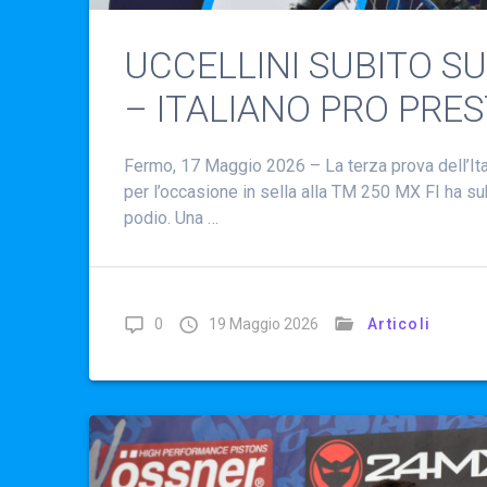
UCCELLINI SUBITO SU
– ITALIANO PRO PRE
Fermo, 17 Maggio 2026 – La terza prova dell’Ita
per l’occasione in sella alla TM 250 MX FI ha su
podio. Una …
0
19 Maggio 2026
Articoli