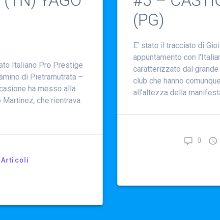
 (TN) YAGO
#5 – CASTI
(PG)
E’ stato il tracciato di Gi
appuntamento con l’Italia
to Italiano Pro Prestige
caratterizzato dal grande
lamino di Pietramutrata –
club che hanno comunque 
ccasione ha messo alla
all’altezza della manifest
o Martinez, che rientrava
0
Articoli