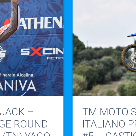
JACK –
TM MOTO S
IGE ROUND
ITALIANO 