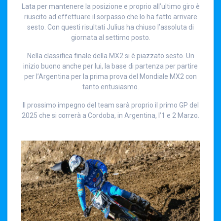
Lata per mantenere la posizione e proprio all’ultimo giro è
riuscito ad effettuare il sorpasso che lo ha fatto arrivare
sesto. Con questi risultati Julius ha chiuso l’assoluta di
giornata al settimo posto.
Nella classifica finale della MX2 si è piazzato sesto. Un
inizio buono anche per lui, la base di partenza per partire
per l’Argentina per la prima prova del Mondiale MX2 con
tanto entusiasmo.
Il prossimo impegno del team sarà proprio il primo GP del
2025 che si correrà a Cordoba, in Argentina, l’1 e 2 Marzo.