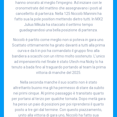
hanno onorato al meglio l’impegno. Ad iniziare con le
cronometrate del mattino che assegnavano i posti al
cancelletto di partenza. Nella 125 Niccolò Mannini ha
fatto sua la pole position mettendo dietro tutti. In MX2
Julius Mikula ha staccato il settimo tempo
guadagnandosi una bella posizione di partenza.
Niccolò è partito come meglio non si poteva in gara uno.
Scattato ottimamente ha girato davanti a tutti alla prima
curva e da li in poi ha comandato il gruppo fino alla
bandiera a scacchi con un ritmo molto sostenuto. L’unico
ad impensierirlo nel finale è stato Utech ma Nicky lo ha
tenuto a bada fino al traguardo portando al team la prima
vittoria di manche del 2025.
Nella seconda manche il suo scatto non è stato
altrettanto buono ma gli ha permesso di stare da subito
nei primi cinque. Al primo passaggio è transitato quarto
per portarsi al terzo per qualche tornata. Dopo metà gara
ha perso un paio di posizioni per poi riprendersi il quarto
posto a tre giri dal termine. Con questo piazzamento,
unito alla vittoria di gara uno, Niccolò ha fatto sua