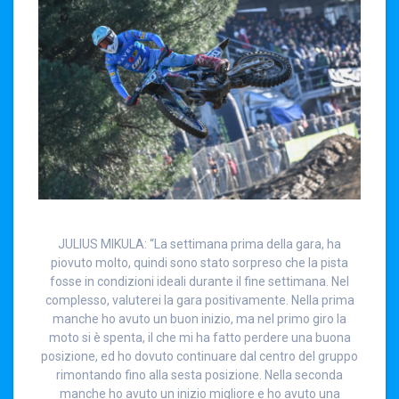
JULIUS MIKULA: “La settimana prima della gara, ha
piovuto molto, quindi sono stato sorpreso che la pista
fosse in condizioni ideali durante il fine settimana. Nel
complesso, valuterei la gara positivamente. Nella prima
manche ho avuto un buon inizio, ma nel primo giro la
moto si è spenta, il che mi ha fatto perdere una buona
posizione, ed ho dovuto continuare dal centro del gruppo
rimontando fino alla sesta posizione. Nella seconda
manche ho avuto un inizio migliore e ho avuto una