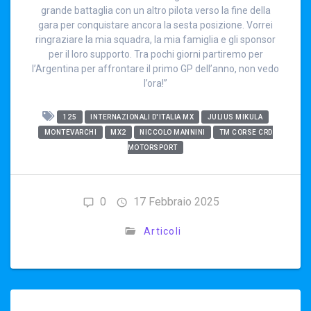
grande battaglia con un altro pilota verso la fine della
gara per conquistare ancora la sesta posizione. Vorrei
ringraziare la mia squadra, la mia famiglia e gli sponsor
per il loro supporto. Tra pochi giorni partiremo per
l’Argentina per affrontare il primo GP dell’anno, non vedo
l’ora!”
125
INTERNAZIONALI D'ITALIA MX
JULIUS MIKULA
MONTEVARCHI
MX2
NICCOLO MANNINI
TM CORSE CRD
MOTORSPORT
0
17 Febbraio 2025
Articoli
Navigazione