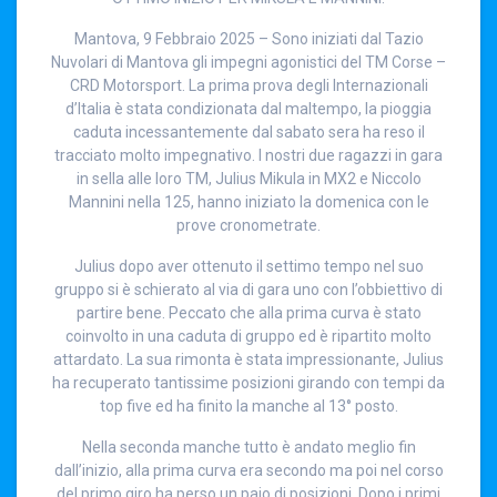
Mantova, 9 Febbraio 2025 – Sono iniziati dal Tazio
Nuvolari di Mantova gli impegni agonistici del TM Corse –
CRD Motorsport. La prima prova degli Internazionali
d’Italia è stata condizionata dal maltempo, la pioggia
caduta incessantemente dal sabato sera ha reso il
tracciato molto impegnativo. I nostri due ragazzi in gara
in sella alle loro TM, Julius Mikula in MX2 e Niccolo
Mannini nella 125, hanno iniziato la domenica con le
prove cronometrate.
Julius dopo aver ottenuto il settimo tempo nel suo
gruppo si è schierato al via di gara uno con l’obbiettivo di
partire bene. Peccato che alla prima curva è stato
coinvolto in una caduta di gruppo ed è ripartito molto
attardato. La sua rimonta è stata impressionante, Julius
ha recuperato tantissime posizioni girando con tempi da
top five ed ha finito la manche al 13° posto.
Nella seconda manche tutto è andato meglio fin
dall’inizio, alla prima curva era secondo ma poi nel corso
del primo giro ha perso un paio di posizioni. Dopo i primi