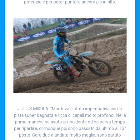
potenziale per poter puntare ancora più in alto.
JULIUS MIKULA: “Mantova è stata impegnativa con la
pista super bagnata e ricca di canali molto profondi. Nella
prima manche ho avuto un incidente ed ho perso tempo
per ripartire, comunque poi sono passato da ultimo al 13°
posto. Gara due è andata molto meglio, sono partito