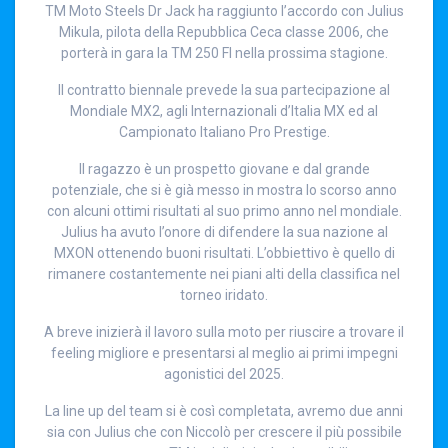
TM Moto Steels Dr Jack ha raggiunto l’accordo con Julius
Mikula, pilota della Repubblica Ceca classe 2006, che
porterà in gara la TM 250 FI nella prossima stagione.
Il contratto biennale prevede la sua partecipazione al
Mondiale MX2, agli Internazionali d’Italia MX ed al
Campionato Italiano Pro Prestige.
Il ragazzo è un prospetto giovane e dal grande
potenziale, che si è già messo in mostra lo scorso anno
con alcuni ottimi risultati al suo primo anno nel mondiale.
Julius ha avuto l’onore di difendere la sua nazione al
MXON ottenendo buoni risultati. L’obbiettivo è quello di
rimanere costantemente nei piani alti della classifica nel
torneo iridato.
A breve inizierà il lavoro sulla moto per riuscire a trovare il
feeling migliore e presentarsi al meglio ai primi impegni
agonistici del 2025.
La line up del team si è così completata, avremo due anni
sia con Julius che con Niccolò per crescere il più possibile