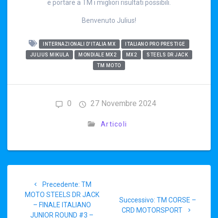
e portare a TM i migliori risultati possibili.
Benvenuto Julius!
INTERNAZIONALI D'ITALIA MX
ITALIANO PRO PRESTIGE
JULIUS MIKULA
MONDIALE MX2
MX2
STEELS DR JACK
TM MOTO
0
27 Novembre 2024
Articoli
Navigazione
Articolo
Precedente:
TM
articoli
precedente:
MOTO STEELS DR JACK
Articolo
Successivo:
TM CORSE –
– FINALE ITALIANO
successivo:
CRD MOTORSPORT
JUNIOR ROUND #3 –