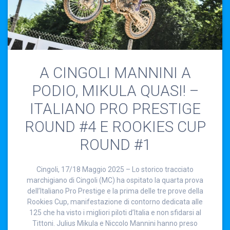
A CINGOLI MANNINI A
PODIO, MIKULA QUASI! –
ITALIANO PRO PRESTIGE
ROUND #4 E ROOKIES CUP
ROUND #1
Cingoli, 17/18 Maggio 2025 – Lo storico tracciato
marchigiano di Cingoli (MC) ha ospitato la quarta prova
dell’Italiano Pro Prestige e la prima delle tre prove della
Rookies Cup, manifestazione di contorno dedicata alle
125 che ha visto i migliori piloti d’Italia e non sfidarsi al
Tittoni. Julius Mikula e Niccolo Mannini hanno preso