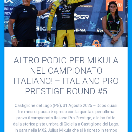
ALTRO PODIO PER MIKULA
NEL CAMPIONATO
ITALIANO! – ITALIANO PRO
PRESTIGE ROUND #5
Castiglione del Lago (PG), 31 Agosto 2025 – Dopo quasi
tre mesi di pausa è ripreso con la quinta e penultima
prova il campionato Italiano Pro Prestige, e lo ha fatto
dalla storica pista umbra di Gioiella a Castiglione del Lago.
In gara nella MX2 Julius Mikula che si è ripreso in tempo