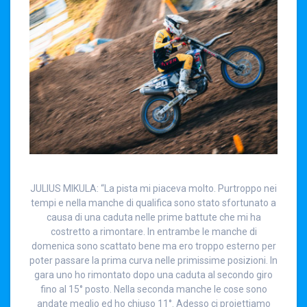
JULIUS MIKULA: “La pista mi piaceva molto. Purtroppo nei
tempi e nella manche di qualifica sono stato sfortunato a
causa di una caduta nelle prime battute che mi ha
costretto a rimontare. In entrambe le manche di
domenica sono scattato bene ma ero troppo esterno per
poter passare la prima curva nelle primissime posizioni. In
gara uno ho rimontato dopo una caduta al secondo giro
fino al 15° posto. Nella seconda manche le cose sono
andate meglio ed ho chiuso 11°. Adesso ci proiettiamo