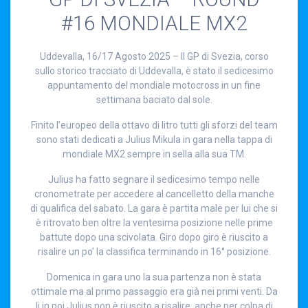
#16 MONDIALE MX2
Uddevalla, 16/17 Agosto 2025 – Il GP di Svezia, corso
sullo storico tracciato di Uddevalla, è stato il sedicesimo
appuntamento del mondiale motocross in un fine
settimana baciato dal sole.
Finito l’europeo della ottavo di litro tutti gli sforzi del team
sono stati dedicati a Julius Mikula in gara nella tappa di
mondiale MX2 sempre in sella alla sua TM.
Julius ha fatto segnare il sedicesimo tempo nelle
cronometrate per accedere al cancelletto della manche
di qualifica del sabato. La gara è partita male per lui che si
è ritrovato ben oltre la ventesima posizione nelle prime
battute dopo una scivolata. Giro dopo giro è riuscito a
risalire un po’ la classifica terminando in 16° posizione.
Domenica in gara uno la sua partenza non è stata
ottimale ma al primo passaggio era già nei primi venti. Da
li in poi Julius non è riuscito a risalire, anche per colpa di