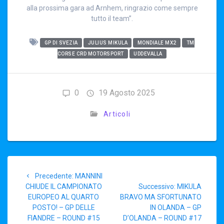
alla prossima gara ad Arnhem, ringrazio come sempre
tutto il team”.
GP DI SVEZIA
JULIUS MIKULA
MONDIALE MX2
TM
CORSE CRD MOTORSPORT
UDDEVALLA
0
19 Agosto 2025
Articoli
Navigazione
Articolo
Precedente:
MANNINI
articoli
precedente:
Articolo
CHIUDE IL CAMPIONATO
Successivo:
MIKULA
successivo:
EUROPEO AL QUARTO
BRAVO MA SFORTUNATO
POSTO! – GP DELLE
IN OLANDA – GP
FIANDRE – ROUND #15
D’OLANDA – ROUND #17