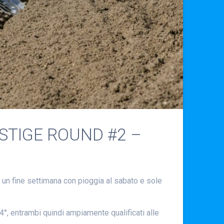
STIGE ROUND #2 –
 un fine settimana con pioggia al sabato e sole
4°, entrambi quindi ampiamente qualificati alle