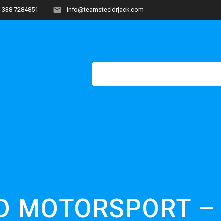
338 7284851
info@teamsteeldrjack.com
HOME
COME NASCE?
OF
D MOTORSPORT – 