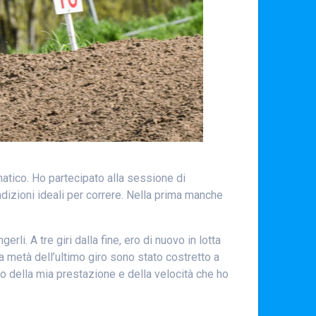
atico. Ho partecipato alla sessione di
ndizioni ideali per correre. Nella prima manche
li. A tre giri dalla fine, ero di nuovo in lotta
 a metà dell’ultimo giro sono stato costretto a
to della mia prestazione e della velocità che ho