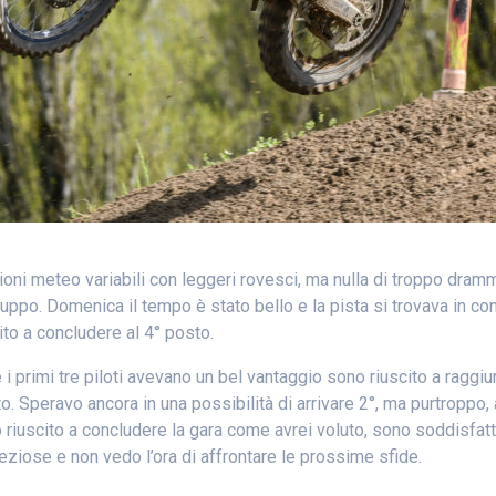
i meteo variabili con leggeri rovesci, ma nulla di troppo dramm
ruppo. Domenica il tempo è stato bello e la pista si trovava in co
to a concludere al 4° posto.
primi tre piloti avevano un bel vantaggio sono riuscito a raggiunger
to. Speravo ancora in una possibilità di arrivare 2°, ma purtroppo,
o riuscito a concludere la gara come avrei voluto, sono soddisfat
ziose e non vedo l’ora di affrontare le prossime sfide.