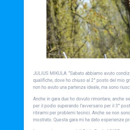
JULIUS MIKULA: “Sabato abbiamo avuto condizion
qualifiche, dove ho chiuso al 2° posto del mio g
non ho avuto una partenza ideale, ma sono riusci
Anche in gara due ho dovuto rimontare, anche se i 
per il podio superando l’avversario per il 3° pos
ritirarmi per problemi tecnici. Anche se non son
mostrato. Questa gara mi ha dato esperienze pre