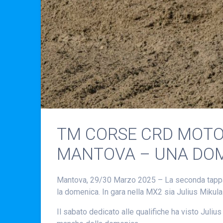
TM CORSE CRD MOTOR
MANTOVA – UNA DOM
Mantova, 29/30 Marzo 2025 – La seconda tappa de
la domenica. In gara nella MX2 sia Julius Mikula
Il sabato dedicato alle qualifiche ha visto Juliu