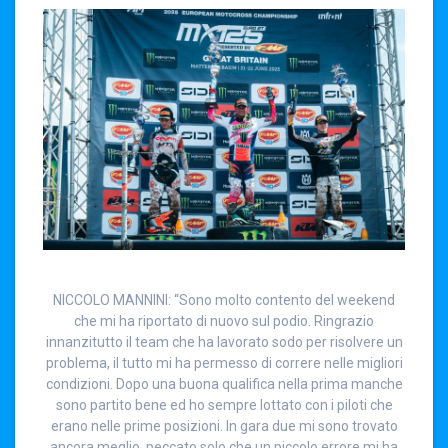
NICCOLO MANNINI: “Sono molto contento del weekend
che mi ha riportato di nuovo sul podio. Ringrazio
innanzitutto il team che ha lavorato sodo per risolvere un
problema, il tutto mi ha permesso di correre nelle migliori
condizioni. Dopo una buona qualifica nella prima manche
sono partito bene ed ho sempre lottato con i piloti che
erano nelle prime posizioni. In gara due mi sono trovato
ancora meglio, peccato solo che un piccolo errore mi ha