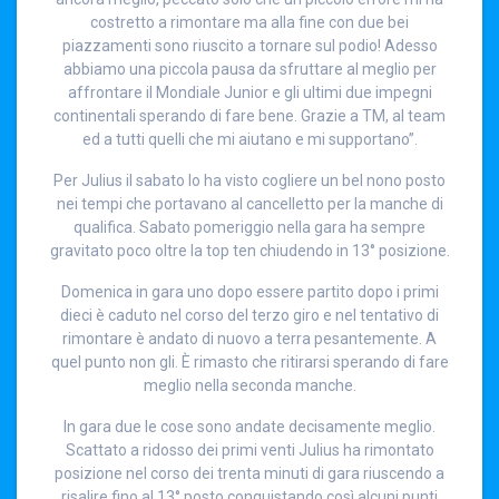
costretto a rimontare ma alla fine con due bei
piazzamenti sono riuscito a tornare sul podio! Adesso
abbiamo una piccola pausa da sfruttare al meglio per
affrontare il Mondiale Junior e gli ultimi due impegni
continentali sperando di fare bene. Grazie a TM, al team
ed a tutti quelli che mi aiutano e mi supportano”.
Per Julius il sabato lo ha visto cogliere un bel nono posto
nei tempi che portavano al cancelletto per la manche di
qualifica. Sabato pomeriggio nella gara ha sempre
gravitato poco oltre la top ten chiudendo in 13° posizione.
Domenica in gara uno dopo essere partito dopo i primi
dieci è caduto nel corso del terzo giro e nel tentativo di
rimontare è andato di nuovo a terra pesantemente. A
quel punto non gli. È rimasto che ritirarsi sperando di fare
meglio nella seconda manche.
In gara due le cose sono andate decisamente meglio.
Scattato a ridosso dei primi venti Julius ha rimontato
posizione nel corso dei trenta minuti di gara riuscendo a
risalire fino al 13° posto conquistando così alcuni punti