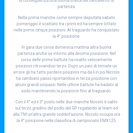
di conseguenza una buona scelta del cancelletto di
partenza.
Nella prima manche come sempre disputata sabato
pomeriggio è scattato tra i primi ed ha sempre lottato
nelle prime cinque posizioni. Al traguardo ha conquistato
la 4° posizione.
In gara due corsa domenica mattina altra buona
partenza anche se intorno alla decima posizione. Nel
corso delle prime battute ha risalito velocemente
posizioni ritrovandosi terzo. Dopo un paio di tornate un
errore gli ha fatto perdere posizioni ma da li in poi Niccolo
ha cambiato passo riportandosi in terza posizione con
alcuni grandi sorpassi. Nelle ultime battute ha badato al
sodo mantenendo la posizione fino al traguardo.
Con il 4° ed il 3° posto nelle due manche Niccolo è salito
sul terzo gradino del podio del GP regalando al team ed
alla TM un’altra grande soddisfazione. Niccolo occupa ora
la 4° posizione nella classifica di campionato EMX125.