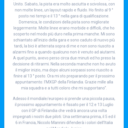
Unito. Sabato, la pista era molto asciutta e scivolosa, con
non molte linee, un layout rapido e fluido. Ho finito al 9 °
posto nei tempi e il 13 ° nella gara di qualificazione.
Domenica, le condizioni della pista sono migliorate
leggermente. Molte linee erano morbide e difficili, che ho
scoperto nel modo più duro nella prima manche. Mi sono
schiantato all’inizio della gara e sono caduto di nuovo più
tardi, la bici è atterrata sopra di me e non sono riuscito a
alzarmi fino a quando qualcuno non è venuto ad aiutarmi.
A quel punto, avevo perso circa due minuti ed ho preso la
decisione di ritirarmi. Nella seconda manche non ho avuto
il miglior inizio, ma dopo alcuni sorpassi sono riuscito a
finire al 13 ° posto. Ora mi sto preparando per il prossimo
appuntamento: l’MXGP della Finlandia. Grazie mille alla
mia squadra e a tutti coloro che mi supportano“.
Adesso il mondiale/europeo si prende una piccola pausa,
il prossimo appuntamento è fissato per il 12 e 13 Luglio
con il GP di Finlandia che vedrà ancora una volta
impegnati i nostri due piloti. Una settimana prima, il 5 ed il
6 in Francia, Niccolo Mannini difenderà i colori dell’Italia