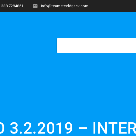
338 7284851
info@teamsteeldrjack.com
HOME
COME NASCE?
OF
 3.2.2019 – INTE