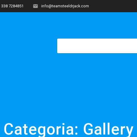
338 7284851
info@teamsteeldrjack.com
HOME
COME NASCE?
OF
Categoria:
Gallery