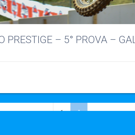
O PRESTIGE – 5° PROVA – G
Pagina
Pagina
1
2